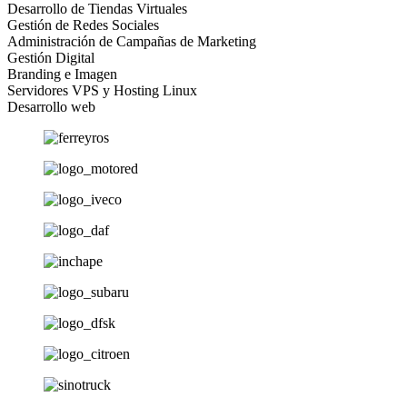
D
e
s
a
r
r
o
l
l
o
d
e
T
i
e
n
d
a
s
V
i
r
t
u
a
l
e
s
G
e
s
t
i
ó
n
d
e
R
e
d
e
s
S
o
c
i
a
l
e
s
A
d
m
i
n
i
s
t
r
a
c
i
ó
n
d
e
C
a
m
p
a
ñ
a
s
d
e
M
a
r
k
e
t
i
n
g
G
e
s
t
i
ó
n
D
i
g
i
t
a
l
B
r
a
n
d
i
n
g
e
I
m
a
g
e
n
S
e
r
v
i
d
o
r
e
s
V
P
S
y
H
o
s
t
i
n
g
L
i
n
u
x
D
e
s
a
r
r
o
l
l
o
w
e
b