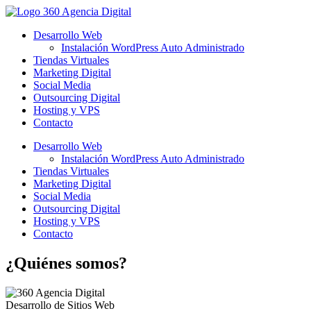
Desarrollo Web
Instalación WordPress Auto Administrado
Tiendas Virtuales
Marketing Digital
Social Media
Outsourcing Digital
Hosting y VPS
Contacto
Desarrollo Web
Instalación WordPress Auto Administrado
Tiendas Virtuales
Marketing Digital
Social Media
Outsourcing Digital
Hosting y VPS
Contacto
¿Quiénes somos?
D
e
s
a
r
r
o
l
l
o
d
e
S
i
t
i
o
s
W
e
b